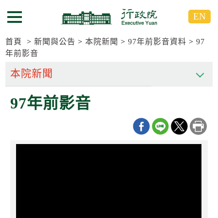
跳
跳
EN
到
到
選單按鈕
主
主
要
要
首頁
新聞與公告
本院新聞
97年前影音資料
97
內
內
年前影音
容
容
區
區
塊
塊
G
97年前影音
o
T
o
C
e
n
t
e
r
b
l
o
c