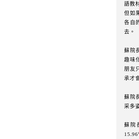
語教
但如
各自
去。
蘇院
趣味
朋友
承才
蘇院
采多
蘇院
15