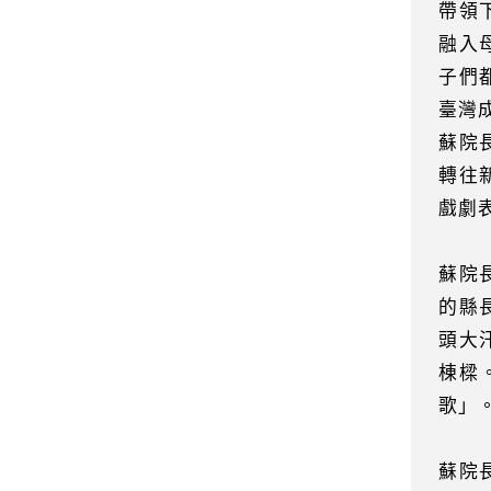
帶領
融入
子們
臺灣
蘇院
轉往
戲劇
蘇院
的縣
頭大
棟樑
歌」
蘇院