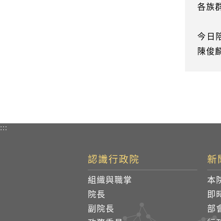
各族
今日
陳俊
:::
認識行政院
新
組織與職掌
本
院長
即
副院長
部