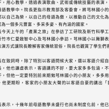
下，用心教學，透過表演歌曲、武術或傳統技藝的表演
母語教學中。院長更指示教育部及客委會，將芎林國小
都以自己為榮，以自己的母語為傲，以推動自己的文化
成為一個多元豐富、多采多姿、有內涵的國家。
長今天上午的「產業之旅」在參訪了工研院及新竹科學
新竹市仁愛啟智中心及芎林國小參訪。芎林國小以舞獅
表演方式讓院長瞭解客家傳統習俗，院長也觀賞了學生們
長在致詞時，除了特別以客語問候大家，還以客語介紹
長，他也謙虛表示，客語講的不好，要大家多多包涵，
汗，但他一定要特別前來期勉芎林國小的小朋友，多多
。他更期盼，客家的小朋友大聲的以客語自豪的講出「
。
長表示，十幾年前母語教學未盛行也尚未制度化前，他