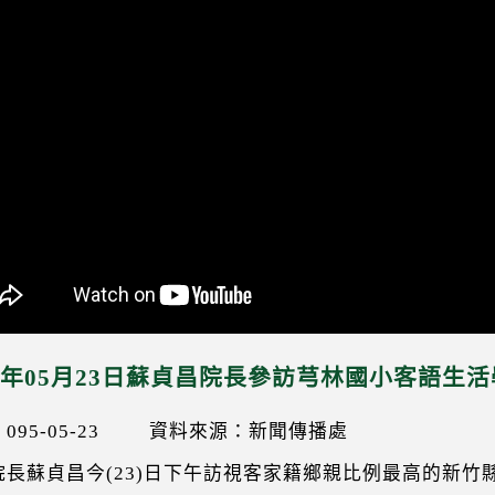
06年05月23日蘇貞昌院長參訪芎林國小客語生
95-05-23
資料來源：新聞傳播處
院長蘇貞昌今(23)日下午訪視客家籍鄉親比例最高的新