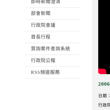
k
即時新聞澄清
部會新聞
行政院會議
首長行程
質詢案件查詢系統
行政院公報
RSS頻道服務
20
日期：0
行政