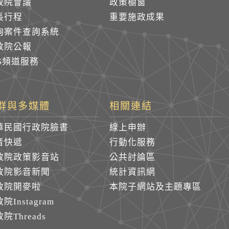
政院會議
政策櫥窗
長行程
重要施政成果
詢案件查詢系統
政院公報
SS頻道服務
群與多媒體
相關連結
華民國行政院臉書
線上申辦
音快遞
行動化服務
政院政策影音站
公共討論區
政院影音新聞
統計資訊網
政院開麥啦
本院子網站及主題專區
院Instagram
院Threads