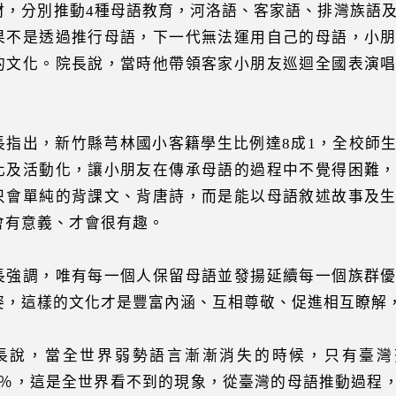
材，分別推動4種母語教育，河洛語、客家語、排灣族語及
果不是透過推行母語，下一代無法運用自己的母語，小
的文化。院長說，當時他帶領客家小朋友巡迴全國表演
長指出，新竹縣芎林國小客籍學生比例達8成1，全校師
化及活動化，讓小朋友在傳承母語的過程中不覺得困難
只會單純的背課文、背唐詩，而是能以母語敘述故事及
會有意義、才會很有趣。
長強調，唯有每一個人保留母語並發揚延續每一個族群
姿，這樣的文化才是豐富內涵、互相尊敬、促進相互瞭解
長說，當全世界弱勢語言漸漸消失的時候，只有臺灣
.96％，這是全世界看不到的現象，從臺灣的母語推動過