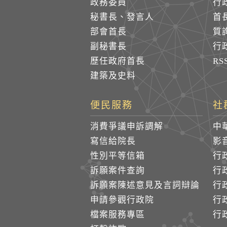
政務委員
行
秘書長、發言人
首
部會首長
質
副秘書長
行
歷任政府首長
R
建築及史料
便民服務
社
消費爭議申訴調解
中
寫信給院長
影
性別平等信箱
行
訴願案件查詢
行
訴願案陳述意見及言詞辯論
行
申請參觀行政院
行政
檔案服務專區
行政