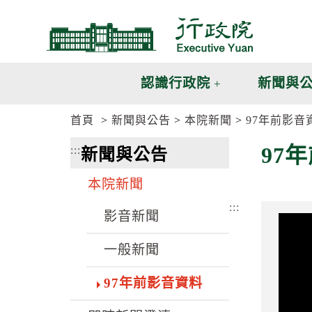
跳
跳
到
到
主
主
要
要
內
內
認識行政院
新聞與
容
容
區
區
首頁
新聞與公告
本院新聞
97年前影音
塊
塊
G
97
:::
新聞與公告
o
T
o
本院新聞
C
e
:::
n
影音新聞
t
e
一般新聞
r
b
l
97年前影音資料
o
c