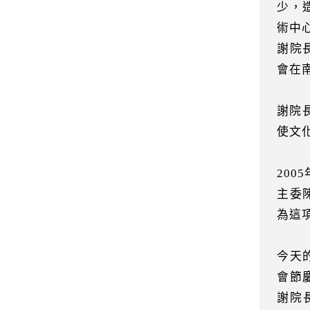
少，
術中
謝院
會在
謝院
使文
20
主委
為這
今天
會節
謝院