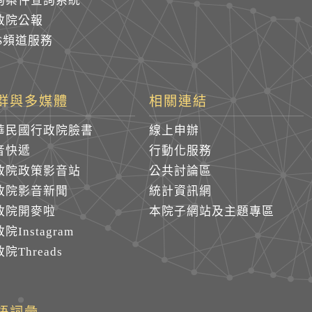
詢案件查詢系統
政院公報
SS頻道服務
群與多媒體
相關連結
華民國行政院臉書
線上申辦
音快遞
行動化服務
政院政策影音站
公共討論區
政院影音新聞
統計資訊網
政院開麥啦
本院子網站及主題專區
院Instagram
院Threads