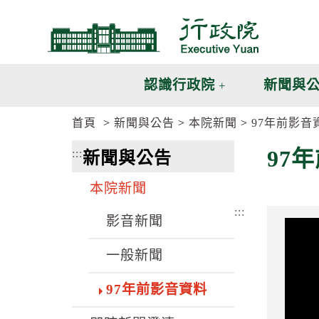
跳
跳
到
到
主
主
要
要
內
內
認識行政院
新聞與
容
容
區
區
首頁
新聞與公告
本院新聞
97年前影音
塊
塊
G
97
:::
新聞與公告
o
T
o
本院新聞
C
e
:::
n
影音新聞
t
e
一般新聞
r
b
l
97年前影音資料
o
c