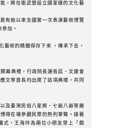
風氣，將在衛武營設立國家級的文化藝
天是有始以來全國第一次表演藝術博覽
來參加。
化藝術的精髄保存下來 ，傳承下去，
行開幕典禮，行政院長謝長廷、文建會
吳應文等首長均出席了這項典禮，共同
，以及臺灣民俗八家將、七爺八爺等廟
，博得在場參觀民眾的熱列掌聲。接著
儀式，王海玲為兩位小朋友穿上「戲