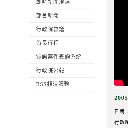
k
即時新聞澄清
部會新聞
行政院會議
首長行程
質詢案件查詢系統
行政院公報
RSS頻道服務
20
日期：0
行政