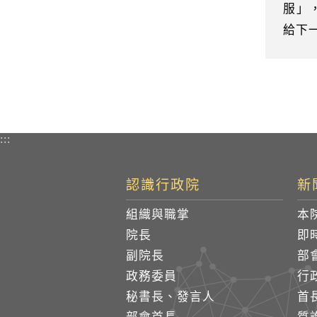
服」
給下
:::
認識行政院
新
組織與職掌
本
院長
即
副院長
部
政務委員
行
秘書長、發言人
首