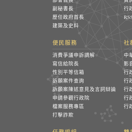
部會首長
質
副秘書長
行
歷任政府首長
R
建築及史料
便民服務
社
消費爭議申訴調解
中
寫信給院長
影
性別平等信箱
行
訴願案件查詢
行
訴願案陳述意見及言詞辯論
行
申請參觀行政院
行政
檔案服務專區
行政
打擊詐欺