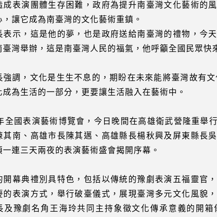
造成表演團體生存困難，政府為提升南臺灣文化藝術的
心，讓它成為南臺灣的文化藝術重鎮。
長表示，這是他的夢，也是政府送給南臺灣的禮物，今
南臺灣舉辦，這是南臺灣人民的福氣，他呼籲全國民眾快
長強調，文化是生生不息的，期盼在未來能將臺灣故有文
化成為生活的一部分，更要讓生活融入在藝術中。
05年全國表演藝術博覽會，今日晚間在高雄衛武營隆重舉
陳其南、高雄市長陳其邁、高雄縣長楊秋興及屏東縣長
項一連三天兩夜的表演藝術盛會揭開序幕。
的開幕典禮別具特色，包括以傳統的豫劇表演五福靈官
慶的表演方式，舉行破臺儀式，展現臺灣多元文化風貌
長及豫劇名角王海玲共同主持象徵文化傳承意義的開箱