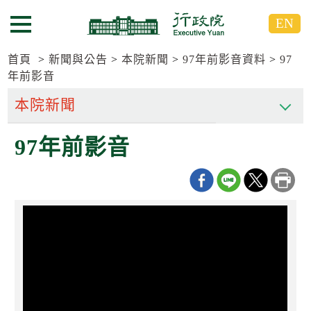
跳
跳
EN
到
到
選單按鈕
主
主
要
要
首頁
新聞與公告
本院新聞
97年前影音資料
97
內
內
年前影音
容
容
區
區
塊
塊
G
97年前影音
o
T
o
C
e
n
t
e
r
b
l
o
c