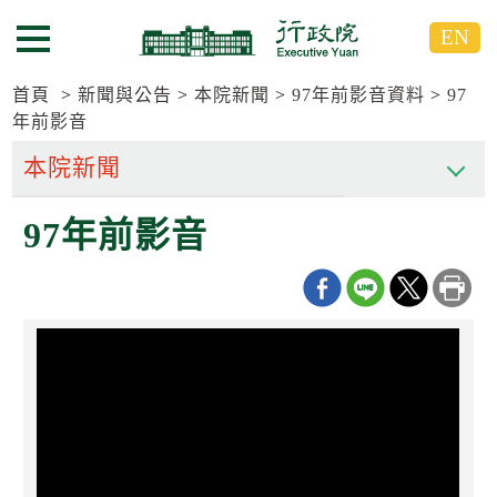
跳
跳
EN
到
到
選單按鈕
主
主
要
要
首頁
新聞與公告
本院新聞
97年前影音資料
97
內
內
年前影音
容
容
區
區
塊
塊
G
97年前影音
o
T
o
C
e
n
t
e
r
b
l
o
c