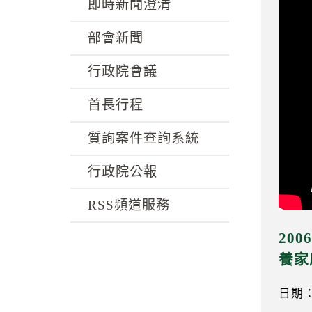
k
即時新聞澄清
部會新聞
行政院會議
首長行程
質詢案件查詢系統
行政院公報
RSS頻道服務
20
養家
日期：0