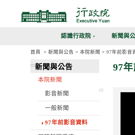
跳
跳
到
到
主
主
要
要
內
內
認識行政院
新聞與
容
容
區
區
首頁
新聞與公告
本院新聞
97年前影音
塊
塊
G
97
:::
新聞與公告
o
T
o
本院新聞
C
e
:::
n
影音新聞
t
e
一般新聞
r
b
l
97年前影音資料
o
c