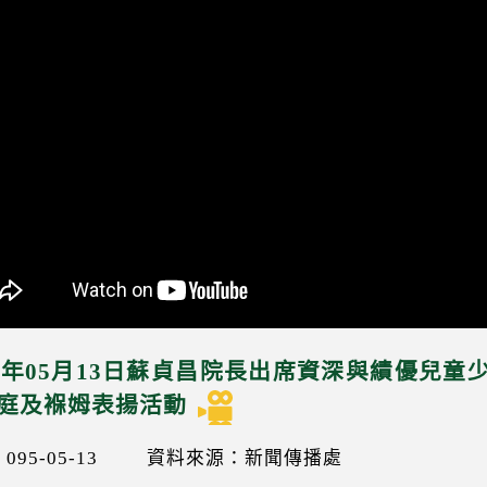
06年05月13日蘇貞昌院長出席資深與績優兒
庭及褓姆表揚活動
95-05-13
資料來源：新聞傳播處