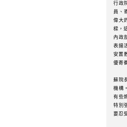
行政
員、
偉大
樑，
內政
表揚
安置
優寄
蘇院
機構
有些
特別
要忍