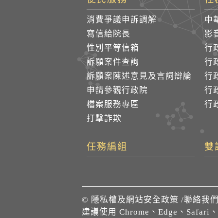
消費爭議申訴調解
中
寫信給院長
影
性別平等信箱
行
訴願案件查詢
行
訴願案陳述意見及言詞辯論
行
申請參觀行政院
行政
檔案服務專區
行政
打擊詐欺
任務編組
雙
©
隱私權及網站安全政策
/
聯絡我
建議使用 Chrome、Edge、Safari