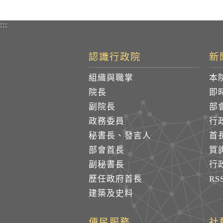
:::
認識行政院
新
組織與職掌
本
院長
即
副院長
部
政務委員
行
秘書長、發言人
首
部會首長
質
副秘書長
行
歷任政府首長
R
建築及史料
便民服務
社