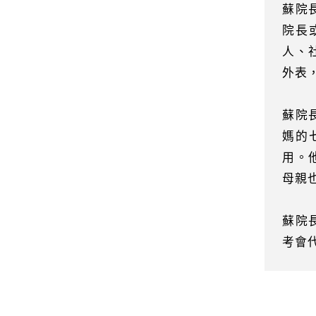
蘇院
院長
人、
外表
蘇院
媽的
用。
母親
蘇院
考會