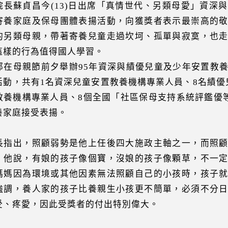
院長蘇貞昌今(13)日出席「真情世代、另類母愛」資深
寄養家庭及保母團體表揚活動，向獲獎者表示最崇高的
的另類母親，帶著寄養兒童走過坎坷、孤單與寂寞，也
這樣的行為值得國人學習。
部在母親節前夕舉辦95年資深與績優兒童及少年安置教
活動，共有1名資深兒童安置教養機構專業人員、8名績優
教養機構專業人員、8個全國「社區保母支持系統評鑑優等
養家庭接受表揚。
長指出，照顧弱勢是他上任後四大施政主軸之一，而照
。他說，有娘的孩子像個寶，沒娘的孩子像顆草，不一
媽媽因為環境或其他因素無法照顧自己的小孩時，孩子
強調，養人家的孩子比養親生小孩更不簡單，必須不分
受、疼愛，因此受獎者的付出特別偉大。