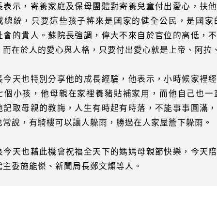
長表示，寄養家庭及保母團體對寄養兒童付出愛心，扶
或總統，只要這些孩子將來是國家的健全公民，是國家
社會的貴人。蘇院長強調，偉大不來自於官位的高低，
，而在於人的愛心與人格，只要付出愛心就是上帝、阿拉
長今天也特別分享他的成長經驗，他表示，小時候家裡
七個小孩，他母親在家裡養豬貼補家用，而他自己也一
他記取母親的教誨，人生有時起有時落，不能事事圓滿
也常說，有騎樓可以讓人躲雨，勝過在人家屋簷下躲雨。
長今天也藉此機會祝福全天下的媽媽母親節快樂，今天
代主委施能傑、新聞局長鄭文燦等人。