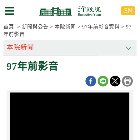
跳
跳
EN
到
到
選單按鈕
主
主
要
要
首頁
新聞與公告
本院新聞
97年前影音資料
97
內
內
年前影音
容
容
區
區
塊
塊
G
97年前影音
o
T
o
C
e
n
t
e
r
b
l
o
c