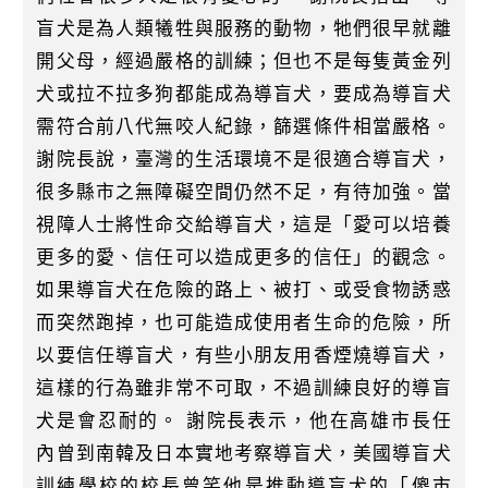
盲犬是為人類犧牲與服務的動物，牠們很早就離
開父母，經過嚴格的訓練；但也不是每隻黃金列
犬或拉不拉多狗都能成為導盲犬，要成為導盲犬
需符合前八代無咬人紀錄，篩選條件相當嚴格。
謝院長說，臺灣的生活環境不是很適合導盲犬，
很多縣市之無障礙空間仍然不足，有待加強。當
視障人士將性命交給導盲犬，這是「愛可以培養
更多的愛、信任可以造成更多的信任」的觀念。
如果導盲犬在危險的路上、被打、或受食物誘惑
而突然跑掉，也可能造成使用者生命的危險，所
以要信任導盲犬，有些小朋友用香煙燒導盲犬，
這樣的行為雖非常不可取，不過訓練良好的導盲
犬是會忍耐的。 謝院長表示，他在高雄市長任
內曾到南韓及日本實地考察導盲犬，美國導盲犬
訓練學校的校長曾笑他是推動導盲犬的「傻市