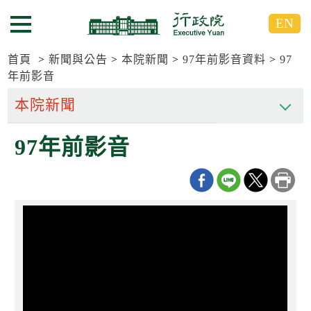
跳
跳
EN
到
到
選單按鈕
主
主
要
要
首頁
新聞與公告
本院新聞
97年前影音資料
97
內
內
年前影音
容
容
區
區
塊
塊
G
97年前影音
o
T
o
C
e
n
t
e
r
b
l
o
c