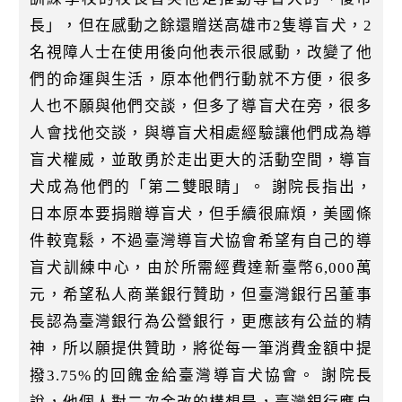
長」，但在感動之餘還贈送高雄市2隻導盲犬，2
名視障人士在使用後向他表示很感動，改變了他
們的命運與生活，原本他們行動就不方便，很多
人也不願與他們交談，但多了導盲犬在旁，很多
人會找他交談，與導盲犬相處經驗讓他們成為導
盲犬權威，並敢勇於走出更大的活動空間，導盲
犬成為他們的「第二雙眼睛」。 謝院長指出，
日本原本要捐贈導盲犬，但手續很麻煩，美國條
件較寬鬆，不過臺灣導盲犬協會希望有自己的導
盲犬訓練中心，由於所需經費達新臺幣6,000萬
元，希望私人商業銀行贊助，但臺灣銀行呂董事
長認為臺灣銀行為公營銀行，更應該有公益的精
神，所以願提供贊助，將從每一筆消費金額中提
撥3.75%的回餽金給臺灣導盲犬協會。 謝院長