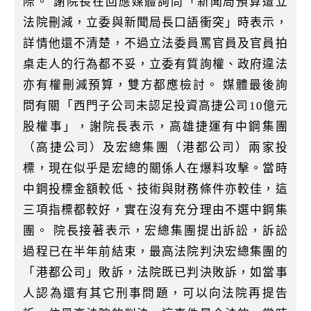
際。 謝院長在回應媒體詢問「新聞局預算遭立
法院刪減，立委與新聞局長口語衝突」時表示，
詳情他還不清楚，不過立法委員罵官員及官員拍
桌走人的行為都不妥，立委有質詢權、政府違法
亦有權刪減預算，雙方都應檢討。 媒體最後詢
問有關「西門子公司未認足投資高捷公司10億元
股權事」，謝院長表示，高雄捷運有中鋼集團
（高捷公司）及宏總集團（港都公司）兩家投
標，現在似乎是宏總的關係人在爆料攻擊。當時
中鋼投標金額較低、技術與財務條件亦較佳，這
三項指標都較好，實在沒有充分理由不選中鋼集
團。 院長接著表示，宏總集團提出訴訟，訴訟
過程已在半年前結束，最高法院判決宏總集團的
「港都公司」敗訴，法院既已判決敗訴，如當事
人認為還有其它刑事問題，可以向法院再提告