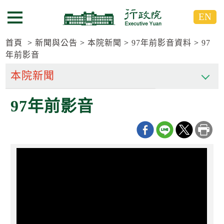
跳
跳
EN
到
到
選單按鈕
主
主
要
要
首頁
新聞與公告
本院新聞
97年前影音資料
97
內
內
年前影音
容
容
區
區
塊
塊
G
97年前影音
o
T
o
C
e
n
t
e
r
b
l
o
c