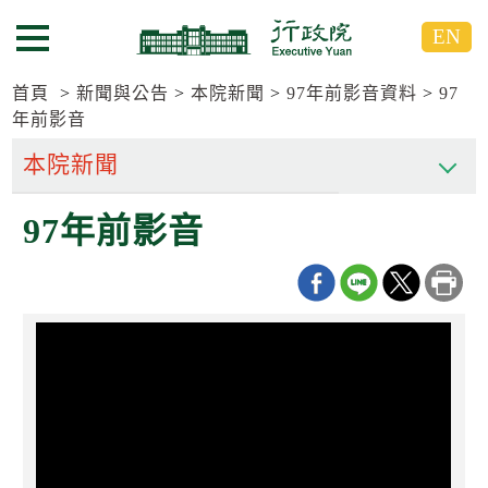
跳
跳
EN
到
到
選單按鈕
主
主
要
要
首頁
新聞與公告
本院新聞
97年前影音資料
97
內
內
年前影音
容
容
區
區
塊
塊
G
97年前影音
o
T
o
C
e
n
t
e
r
b
l
o
c