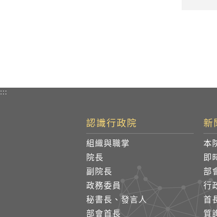
:::
認識行政院
新
組織與職掌
本
院長
即
副院長
部
政務委員
行
秘書長、發言人
首
部會首長
質