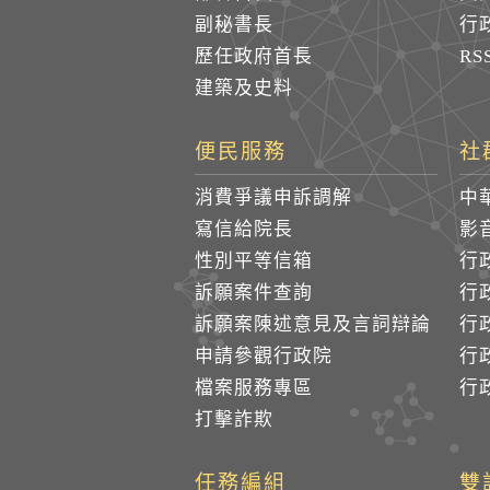
副秘書長
行
歷任政府首長
R
建築及史料
便民服務
社
消費爭議申訴調解
中
寫信給院長
影
性別平等信箱
行
訴願案件查詢
行
訴願案陳述意見及言詞辯論
行
申請參觀行政院
行政
檔案服務專區
行政
打擊詐欺
任務編組
雙