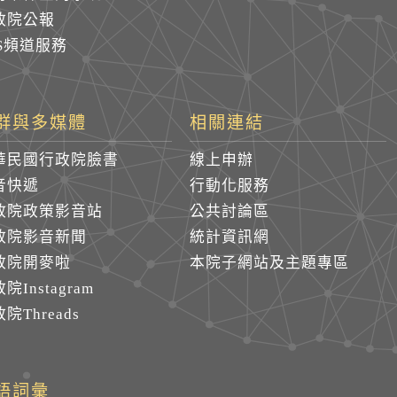
政院公報
SS頻道服務
群與多媒體
相關連結
華民國行政院臉書
線上申辦
音快遞
行動化服務
政院政策影音站
公共討論區
政院影音新聞
統計資訊網
政院開麥啦
本院子網站及主題專區
院Instagram
院Threads
語詞彙