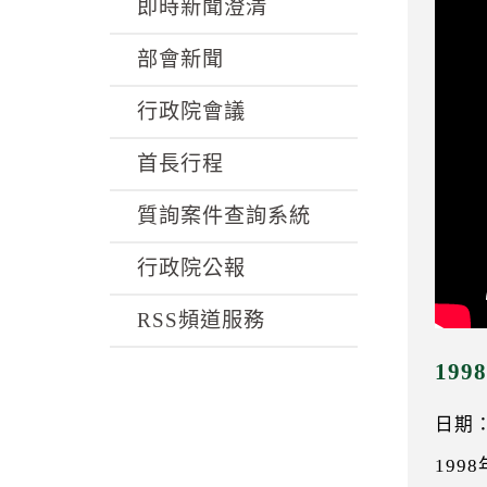
k
即時新聞澄清
部會新聞
行政院會議
首長行程
質詢案件查詢系統
行政院公報
RSS頻道服務
19
日期：0
199