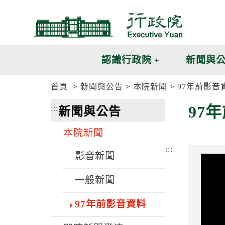
跳
跳
到
到
主
主
要
要
內
內
認識行政院
新聞與
容
容
區
區
首頁
新聞與公告
本院新聞
97年前影音
塊
塊
G
97
:::
新聞與公告
o
T
o
本院新聞
C
e
:::
n
影音新聞
t
e
一般新聞
r
b
l
97年前影音資料
o
c