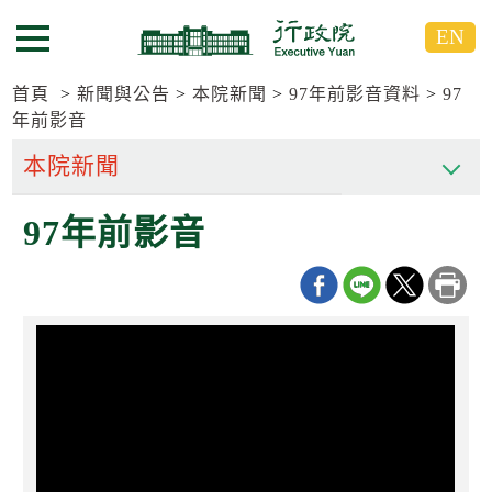
跳
跳
EN
到
到
選單按鈕
主
主
要
要
首頁
新聞與公告
本院新聞
97年前影音資料
97
內
內
年前影音
容
容
區
區
塊
塊
G
97年前影音
o
T
o
C
e
n
t
e
r
b
l
o
c