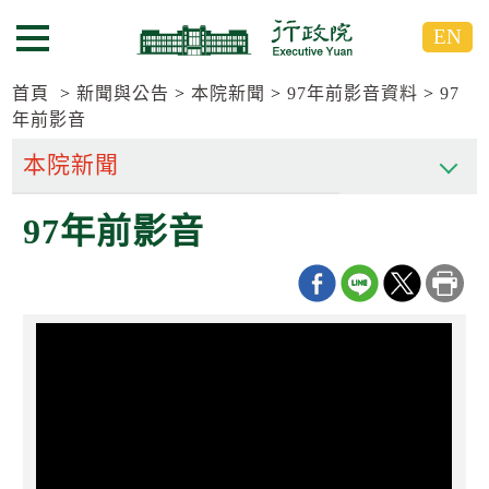
跳
跳
EN
到
到
選單按鈕
主
主
要
要
首頁
新聞與公告
本院新聞
97年前影音資料
97
內
內
年前影音
容
容
區
區
塊
塊
G
97年前影音
o
T
o
C
e
n
t
e
r
b
l
o
c