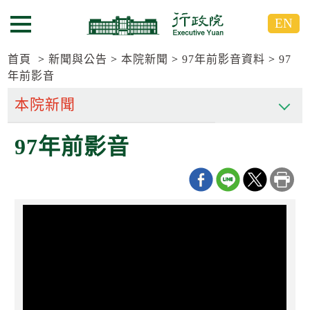
跳
跳
EN
到
到
選單按鈕
主
主
要
要
首頁
新聞與公告
本院新聞
97年前影音資料
97
內
內
年前影音
容
容
區
區
塊
塊
G
97年前影音
o
T
o
C
e
n
t
e
r
b
l
o
c