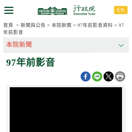
跳
跳
EN
到
到
選單按鈕
主
主
要
要
首頁
新聞與公告
本院新聞
97年前影音資料
97
內
內
年前影音
容
容
區
區
塊
塊
G
97年前影音
o
T
o
C
e
n
t
e
r
b
l
o
c