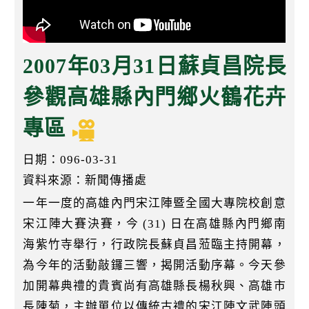
k
2007年03月31日蘇貞昌院長
參觀高雄縣內門鄉火鶴花卉
專區
日期：096-03-31
資料來源：新聞傳播處
一年一度的高雄內門宋江陣暨全國大專院校創意
宋江陣大賽決賽，今 (31) 日在高雄縣內門鄉南
海紫竹寺舉行，行政院長蘇貞昌蒞臨主持開幕，
為今年的活動敲鑼三響，揭開活動序幕。今天參
加開幕典禮的貴賓尚有高雄縣長楊秋興、高雄市
長陳菊，主辦單位以傳統古禮的宋江陣文武陣頭