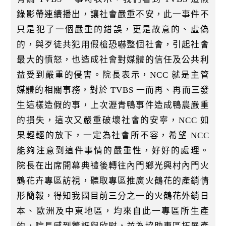
錄影帶連續播出，讓社會嚴重不安，此一事件不
只是犯了一個嚴重的錯誤，更是故意的、虛偽
的，與歹徒共犯用假槍恐嚇整個社會，引起社會
最大的憤怒，也造成社會對媒體的信任及公共利
益受到嚴重的侵害。院長表示，NCC 就是主管
媒體的相關事務，對於 TVBS 一而再、再而三發
生這樣造假的事，上次瀝青鴨事件造成鴨農嚴重
的損失，這次又嚴重破壞社會的安寧，NCC 如
果輕輕的放下，一定為社會所不容，希望 NCC
能夠注意到這件事情的嚴重性，好好的處理。
院長在出席開幕典禮後轉往內門鄉光興村內門火
鶴花卉專區訪視，聽取專區推廣火鶴花的產銷情
形簡報，得知我國目前三分之一的火鶴花外銷日
本、歐洲及中東地區，均來自此一專區所生產