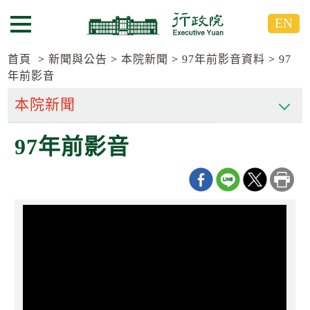
跳
跳
EN
到
到
選單按鈕
主
主
要
要
首頁
新聞與公告
本院新聞
97年前影音資料
97
內
內
年前影音
容
容
區
區
塊
塊
G
97年前影音
o
T
o
C
e
n
t
e
r
b
l
o
c