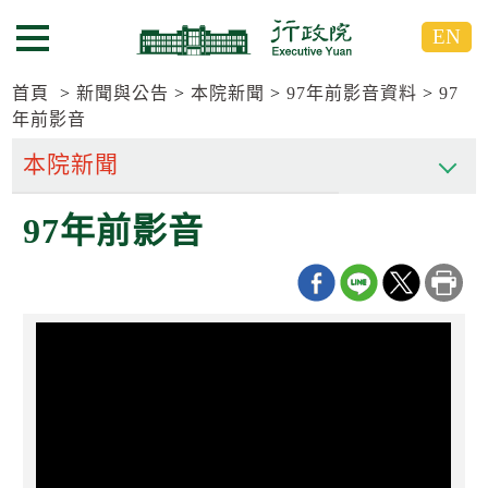
跳
跳
EN
到
到
選單按鈕
主
主
要
要
首頁
新聞與公告
本院新聞
97年前影音資料
97
內
內
年前影音
容
容
區
區
塊
塊
G
97年前影音
o
T
o
C
e
n
t
e
r
b
l
o
c