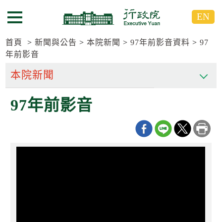
跳
跳
EN
到
到
選單按鈕
主
主
要
要
首頁
新聞與公告
本院新聞
97年前影音資料
97
內
內
年前影音
容
容
區
區
塊
塊
G
97年前影音
o
T
o
C
e
n
t
e
r
b
l
o
c