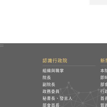
:::
認識行政院
新
組織與職掌
本
院長
即
副院長
部
政務委員
行
秘書長、發言人
首
部會首長
質