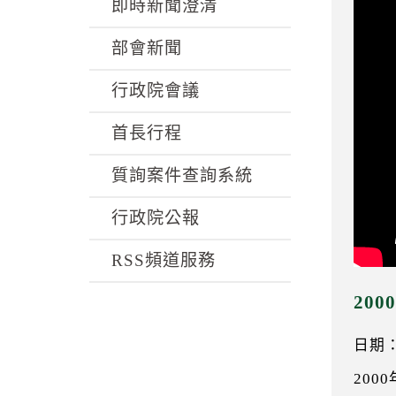
k
即時新聞澄清
部會新聞
行政院會議
首長行程
質詢案件查詢系統
行政院公報
RSS頻道服務
20
日期：0
200