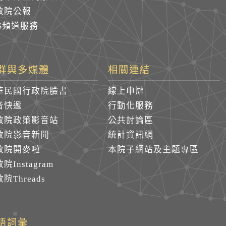
政院公報
SS頻道服務
群與多媒體
相關連結
華民國行政院臉書
線上申辦
音快遞
行動化服務
政院政策影音站
公共討論區
政院影音新聞
統計資訊網
政院開麥啦
本院子網站及主題專區
院Instagram
院Threads
語詞彙