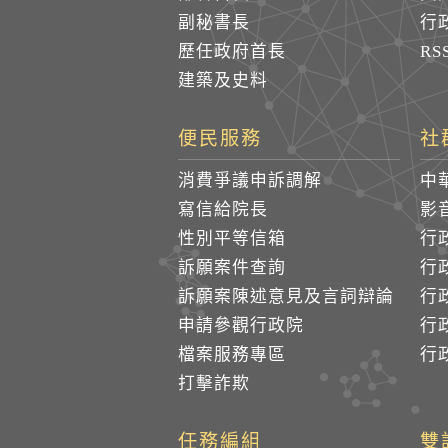
副秘書長
行
歷任政府首長
R
建築及史料
便民服務
社
消費爭議申訴調解
中
寫信給院長
影
性別平等信箱
行
訴願案件查詢
行
訴願案陳述意見及言詞辯論
行
申請參觀行政院
行政
檔案服務專區
行政
打擊詐欺
任務編組
雙