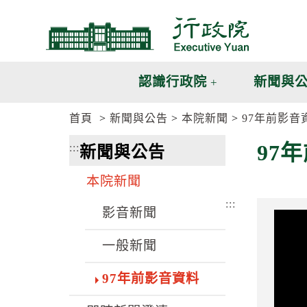
跳
跳
到
到
主
主
要
要
內
內
認識行政院
新聞與
容
容
區
區
首頁
新聞與公告
本院新聞
97年前影音
塊
塊
G
97
:::
新聞與公告
o
T
o
本院新聞
C
e
:::
n
影音新聞
t
e
一般新聞
r
b
l
97年前影音資料
o
c