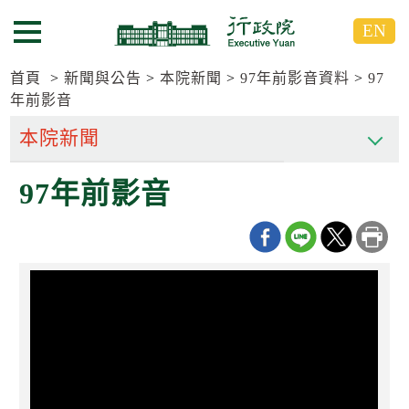
跳
跳
EN
到
到
選單按鈕
主
主
要
要
首頁
新聞與公告
本院新聞
97年前影音資料
97
內
內
年前影音
容
容
區
區
塊
塊
G
97年前影音
o
T
o
C
e
n
t
e
r
b
l
o
c