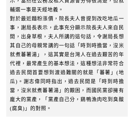
示，當然在公務及私人資源會分得很清楚，但就
輔選一事是天經地義。
對於最近麵粉漲價，院長夫人曾提到改吃地瓜一
事，謝局長表示，此事充分顯示院長夫人來自民
間，出身草根，夫人所講的這句話，令謝局長想
其自己的母親常講的一句話「時到時擔當，沒米
就煮蕃薯湯」，這其實是台灣人在過去艱苦的年
代裡，最常產生的基本想法，這種想法非常符合
過去民間首要想到渡過難關的就是「蕃薯」(地
瓜)。謝志偉同時指出，過去民間是「時到時擔
當，沒米就煮蕃薯湯」的艱困，而國民黨卻擁有
龐大的黨產，「黨產自己分，鷄鴨漁肉吃到臭酸
(腐臭)」的對照。