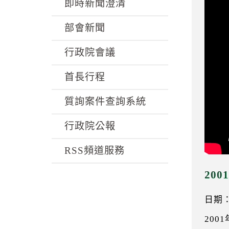
k
即時新聞澄清
部會新聞
行政院會議
首長行程
質詢案件查詢系統
行政院公報
RSS頻道服務
20
日期：0
20