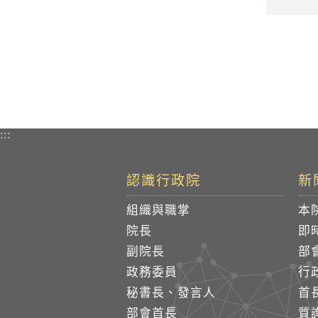
:::
認識行政院
新
組織與職掌
本
院長
即
副院長
部
政務委員
行
秘書長、發言人
首
部會首長
質