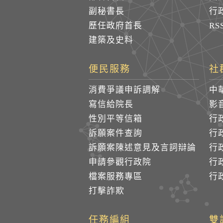
副秘書長
行
歷任政府首長
R
建築及史料
便民服務
社
消費爭議申訴調解
中
寫信給院長
影
性別平等信箱
行
訴願案件查詢
行
訴願案陳述意見及言詞辯論
行
申請參觀行政院
行政
檔案服務專區
行政
打擊詐欺
任務編組
雙