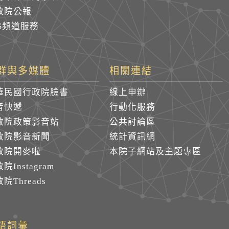
政院公報
SS頻道服務
群與多媒體
相關連結
華民國行政院臉書
線上申辦
音快遞
行動化服務
政院政策影音站
公共討論區
政院影音新聞
統計資訊網
政院開麥啦
本院子網站及主題專區
院Instagram
院Threads
語詞彙