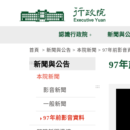
跳
跳
到
到
主
主
要
要
內
內
認識行政院
新聞與
容
容
區
區
首頁
新聞與公告
本院新聞
97年前影音
塊
塊
G
97
:::
新聞與公告
o
T
o
本院新聞
C
e
:::
n
影音新聞
t
e
一般新聞
r
b
l
97年前影音資料
o
c