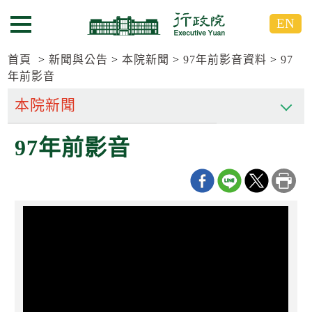
跳
跳
EN
到
到
選單按鈕
主
主
要
要
首頁
新聞與公告
本院新聞
97年前影音資料
97
內
內
年前影音
容
容
區
區
塊
塊
G
97年前影音
o
T
o
C
e
n
t
e
r
b
l
o
c