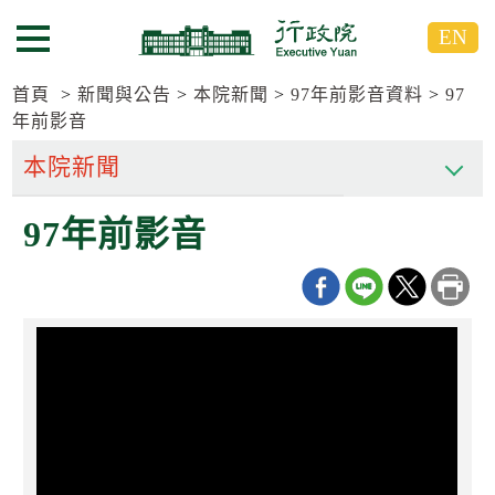
跳
跳
EN
到
到
選單按鈕
主
主
要
要
首頁
新聞與公告
本院新聞
97年前影音資料
97
內
內
年前影音
容
容
區
區
塊
塊
G
97年前影音
o
T
o
C
e
n
t
e
r
b
l
o
c