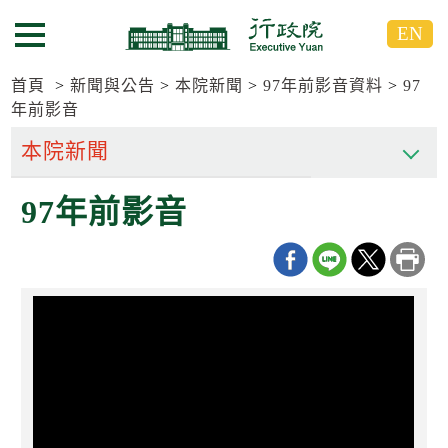
跳
跳
EN
到
到
選單按鈕
主
主
要
要
首頁
新聞與公告
本院新聞
97年前影音資料
97
內
內
年前影音
容
容
區
區
塊
塊
G
97年前影音
o
T
o
C
e
n
t
e
r
b
l
o
c