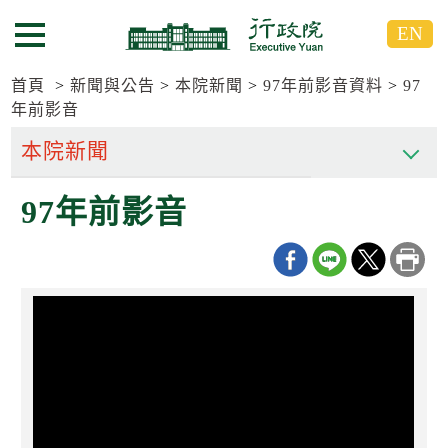
跳
跳
EN
到
到
選單按鈕
主
主
要
要
首頁
新聞與公告
本院新聞
97年前影音資料
97
內
內
年前影音
容
容
區
區
塊
塊
G
97年前影音
o
T
o
C
e
n
t
e
r
b
l
o
c