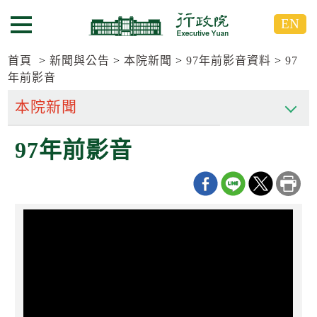
跳
跳
EN
到
到
選單按鈕
主
主
要
要
首頁
新聞與公告
本院新聞
97年前影音資料
97
內
內
年前影音
容
容
區
區
塊
塊
G
97年前影音
o
T
o
C
e
n
t
e
r
b
l
o
c