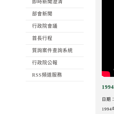
k
即時新聞澄清
部會新聞
行政院會議
首長行程
質詢案件查詢系統
行政院公報
RSS頻道服務
19
日期：0
199