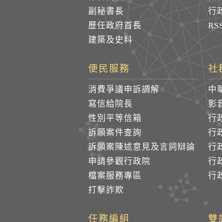
副秘書長
行
歷任政府首長
R
建築及史料
便民服務
社
消費爭議申訴調解
中
寫信給院長
影
性別平等信箱
行
訴願案件查詢
行
訴願案陳述意見及言詞辯論
行
申請參觀行政院
行政
檔案服務專區
行政
打擊詐欺
任務編組
雙