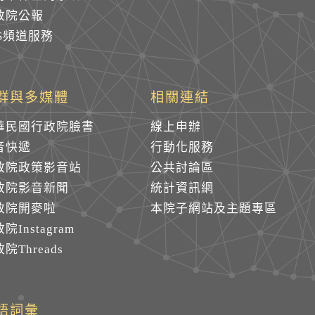
政院公報
SS頻道服務
群與多媒體
相關連結
華民國行政院臉書
線上申辦
音快遞
行動化服務
政院政策影音站
公共討論區
政院影音新聞
統計資訊網
政院開麥啦
本院子網站及主題專區
院Instagram
院Threads
語詞彙