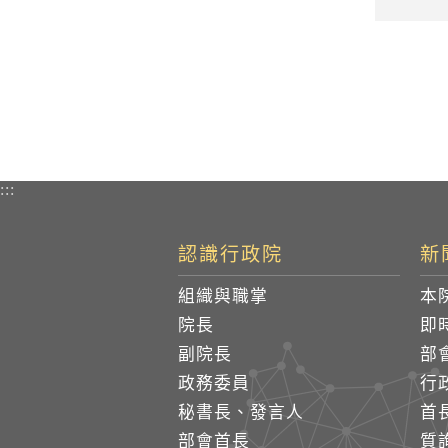
:::
認識行政院
新
組織與職掌
本
院長
即
副院長
部
政務委員
行
秘書長、發言人
首
部會首長
質