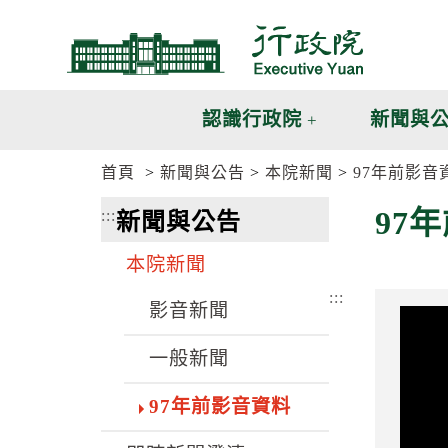
跳
跳
到
到
主
主
要
要
內
內
認識行政院
新聞與
容
容
區
區
首頁
新聞與公告
本院新聞
97年前影音
塊
塊
G
97
:::
新聞與公告
o
T
o
本院新聞
C
e
:::
n
影音新聞
t
e
一般新聞
r
b
l
97年前影音資料
o
c