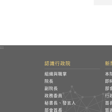
:::
認識行政院
新
組織與職掌
本
院長
即
副院長
部
政務委員
行
秘書長、發言人
首
部會首長
質