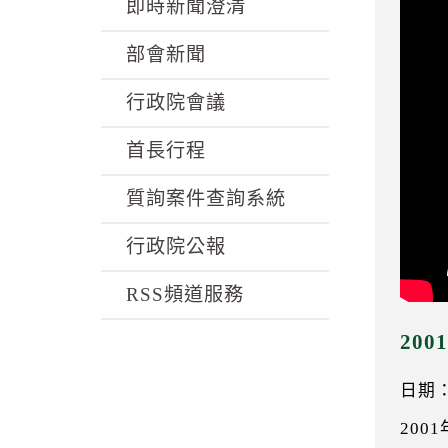
k
即時新聞澄清
部會新聞
行政院會議
首長行程
質詢案件查詢系統
行政院公報
RSS頻道服務
20
日期：0
200