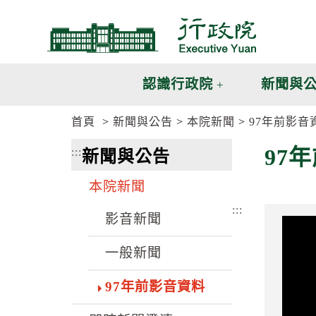
跳
跳
到
到
主
主
要
要
內
內
認識行政院
新聞與
容
容
區
區
首頁
新聞與公告
本院新聞
97年前影音
塊
塊
G
97
:::
新聞與公告
o
T
o
本院新聞
C
e
:::
n
影音新聞
t
e
一般新聞
r
b
l
97年前影音資料
o
c