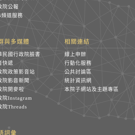
政院公報
SS頻道服務
群與多媒體
相關連結
華民國行政院臉書
線上申辦
音快遞
行動化服務
政院政策影音站
公共討論區
政院影音新聞
統計資訊網
政院開麥啦
本院子網站及主題專區
院Instagram
院Threads
語詞彙