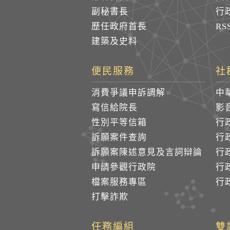
副秘書長
行
歷任政府首長
R
建築及史料
便民服務
社
消費爭議申訴調解
中
寫信給院長
影
性別平等信箱
行
訴願案件查詢
行
訴願案陳述意見及言詞辯論
行
申請參觀行政院
行政
檔案服務專區
行政
打擊詐欺
任務編組
雙