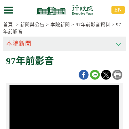
跳
跳
EN
到
到
選單按鈕
主
主
要
要
首頁
新聞與公告
本院新聞
97年前影音資料
97
內
內
年前影音
容
容
區
區
塊
塊
G
97年前影音
o
T
o
C
e
n
t
e
r
b
l
o
c