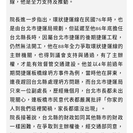
線，他是全力支持及推動。
院長進一步指出，環狀捷運線在民國76年時，也
是由台北市捷運局規劃，但延遲至他86年底擔任
台北縣長時，因屬台北市捷運的後期捷運工程，
仍然無法開工，他在88年全力爭取環狀捷運線的
主辦機關，也得到議會支持與通過，有了主辦
權，才能有效督管交通建設。他並以4年前過年
期間捷運板橋線坍方事件為例，當時他在屏東，
連夜趕回台北縣處理坍方問題，而台北市捷運局
只來一位副處長，歷經幾個月，台北市長都未出
現關心，連板橋市民意代表都嚴厲批評「你家的
人到我們這裡闖禍，家長都還沒出現」。
院長接著說，台北縣的財政如同其他縣市的財政
一樣困難，在爭取到主辦權後，經交通部同意，