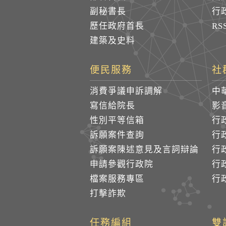
副秘書長
行
歷任政府首長
R
建築及史料
便民服務
社
消費爭議申訴調解
中
寫信給院長
影
性別平等信箱
行
訴願案件查詢
行
訴願案陳述意見及言詞辯論
行
申請參觀行政院
行政
檔案服務專區
行政
打擊詐欺
任務編組
雙