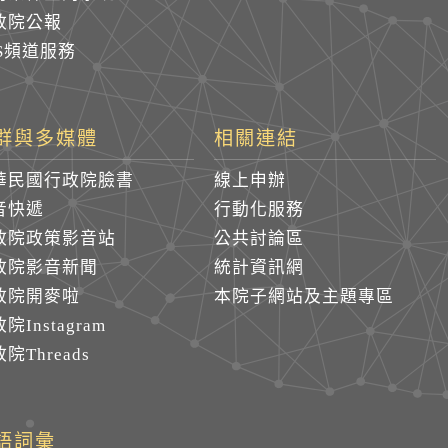
政院公報
SS頻道服務
群與多媒體
相關連結
華民國行政院臉書
線上申辦
音快遞
行動化服務
政院政策影音站
公共討論區
政院影音新聞
統計資訊網
政院開麥啦
本院子網站及主題專區
院Instagram
院Threads
語詞彙