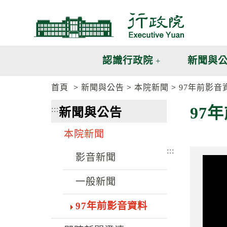
跳
跳
到
到
主
主
要
要
內
內
認識行政院
新聞與
容
容
區
區
首頁
新聞與公告
本院新聞
97年前影音
塊
塊
G
97
:::
新聞與公告
o
T
o
本院新聞
C
e
:::
n
影音新聞
t
e
一般新聞
r
b
l
97年前影音資料
o
c