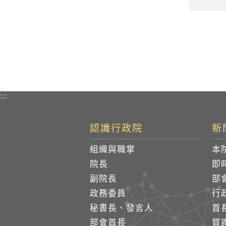
:::
認識行政院
新
組織與職掌
本
院長
即
副院長
部
政務委員
行
秘書長、發言人
首
部會首長
質