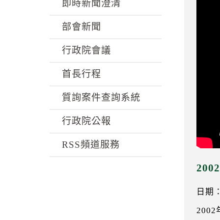
k
即時新聞澄清
部會新聞
行政院會議
首長行程
質詢案件查詢系統
行政院公報
RSS頻道服務
20
日期：0
200