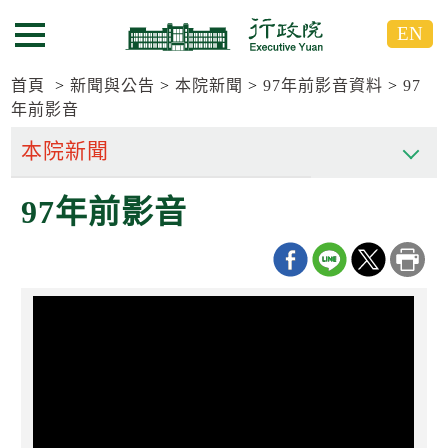
跳
跳
EN
到
到
選單按鈕
主
主
要
要
首頁
新聞與公告
本院新聞
97年前影音資料
97
內
內
年前影音
容
容
區
區
塊
塊
G
97年前影音
o
T
o
C
e
n
t
e
r
b
l
o
c