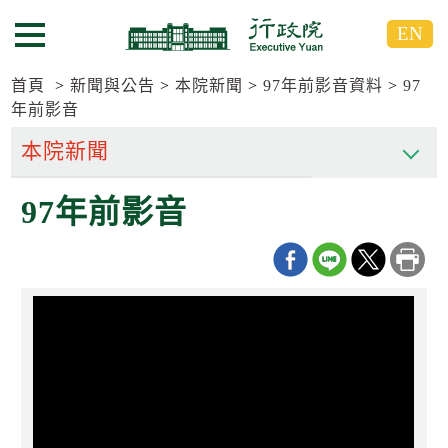
跳
跳
EN
到
到
選單按鈕
主
主
要
要
首頁
新聞與公告
本院新聞
97年前影音資料
97
內
內
年前影音
容
容
區
區
塊
塊
G
97年前影音
o
T
o
C
e
n
t
e
r
b
l
o
c