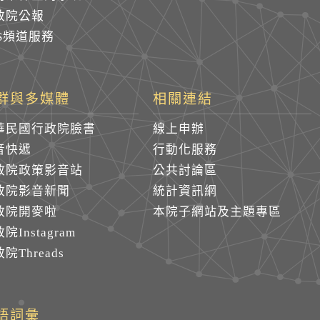
政院公報
SS頻道服務
群與多媒體
相關連結
華民國行政院臉書
線上申辦
音快遞
行動化服務
政院政策影音站
公共討論區
政院影音新聞
統計資訊網
政院開麥啦
本院子網站及主題專區
院Instagram
院Threads
語詞彙