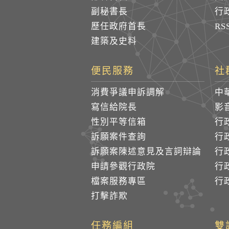
副秘書長
行
歷任政府首長
R
建築及史料
便民服務
社
消費爭議申訴調解
中
寫信給院長
影
性別平等信箱
行
訴願案件查詢
行
訴願案陳述意見及言詞辯論
行
申請參觀行政院
行政
檔案服務專區
行政
打擊詐欺
任務編組
雙