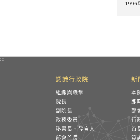
19
:::
認識行政院
新
組織與職掌
本
院長
即
副院長
部
政務委員
行
秘書長、發言人
首
部會首長
質