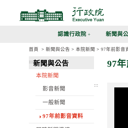
跳
跳
到
到
主
主
要
要
內
內
認識行政院
新聞與
容
容
區
區
首頁
新聞與公告
本院新聞
97年前影音
塊
塊
G
97
:::
新聞與公告
o
T
o
本院新聞
C
e
:::
n
影音新聞
t
e
一般新聞
r
b
l
97年前影音資料
o
c