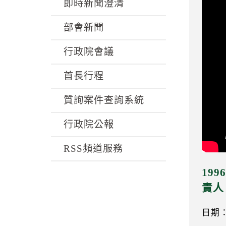
k
即時新聞澄清
部會新聞
行政院會議
首長行程
質詢案件查詢系統
行政院公報
RSS頻道服務
19
責人
日期：0