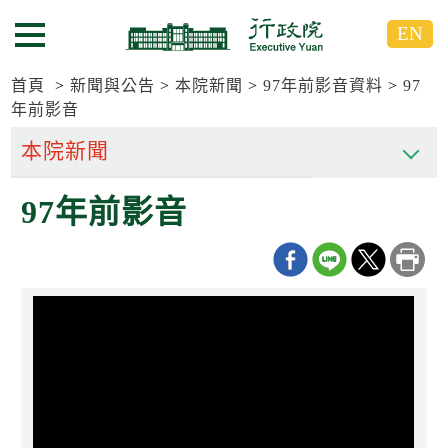
跳
跳
EN
到
到
選單按鈕
主
主
要
要
首頁
新聞與公告
本院新聞
97年前影音資料
97
內
內
年前影音
容
容
區
區
塊
塊
G
97年前影音
o
T
o
C
e
n
t
e
r
b
l
o
c