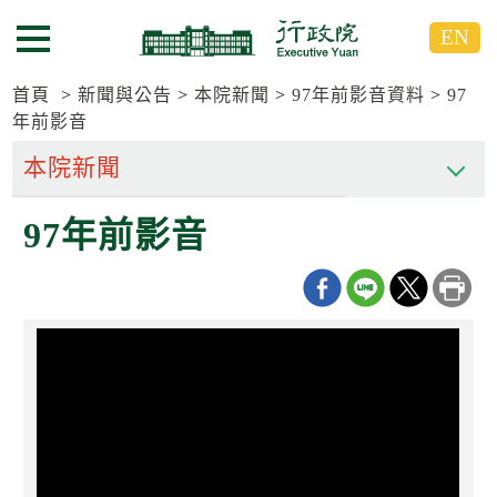
跳
跳
EN
到
到
選單按鈕
主
主
要
要
首頁
新聞與公告
本院新聞
97年前影音資料
97
內
內
年前影音
容
容
區
區
塊
塊
G
97年前影音
o
T
o
C
e
n
t
e
r
b
l
o
c