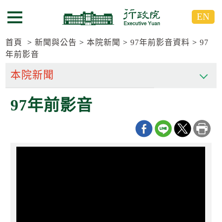
跳
跳
EN
到
到
選單按鈕
主
主
要
要
首頁
新聞與公告
本院新聞
97年前影音資料
97
內
內
年前影音
容
容
區
區
塊
塊
G
97年前影音
o
T
o
C
e
n
t
e
r
b
l
o
c