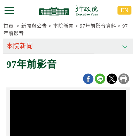
跳
跳
EN
到
到
選單按鈕
主
主
要
要
首頁
新聞與公告
本院新聞
97年前影音資料
97
內
內
年前影音
容
容
區
區
塊
塊
G
97年前影音
o
T
o
C
e
n
t
e
r
b
l
o
c