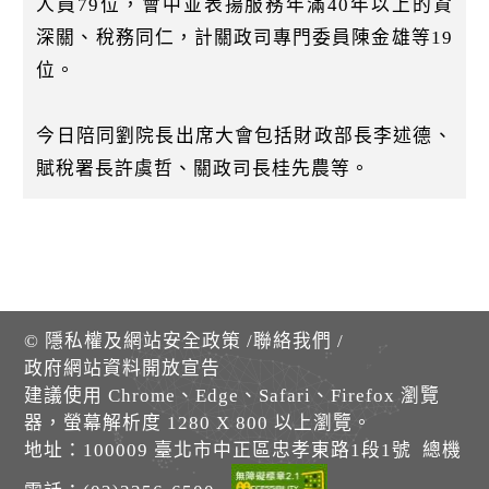
人員79位，會中並表揚服務年滿40年以上的資
深關、稅務同仁，計關政司專門委員陳金雄等19
位。
今日陪同劉院長出席大會包括財政部長李述德、
賦稅署長許虞哲、關政司長桂先農等。
©
隱私權及網站安全政策
/
聯絡我們
/
政府網站資料開放宣告
建議使用 Chrome、Edge、Safari、Firefox 瀏覽
器，螢幕解析度 1280 X 800 以上瀏覽。
地址：100009 臺北市中正區忠孝東路1段1號 總機