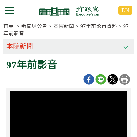
跳
跳
EN
到
到
選單按鈕
主
主
要
要
首頁
新聞與公告
本院新聞
97年前影音資料
97
內
內
年前影音
容
容
區
區
塊
塊
G
97年前影音
o
T
o
C
e
n
t
e
r
b
l
o
c