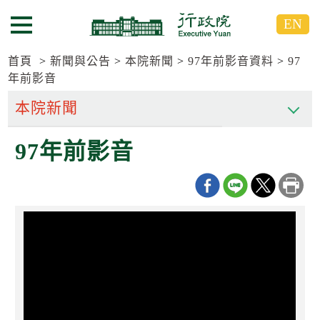
跳
跳
EN
到
到
選單按鈕
主
主
要
要
首頁
新聞與公告
本院新聞
97年前影音資料
97
內
內
年前影音
容
容
區
區
塊
塊
G
97年前影音
o
T
o
C
e
n
t
e
r
b
l
o
c