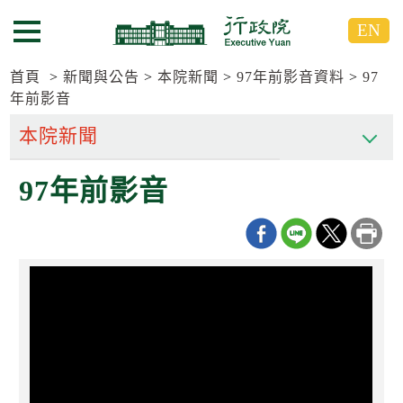
跳
跳
EN
到
到
選單按鈕
主
主
要
要
首頁
新聞與公告
本院新聞
97年前影音資料
97
內
內
年前影音
容
容
區
區
塊
塊
G
97年前影音
o
T
o
C
e
n
t
e
r
b
l
o
c