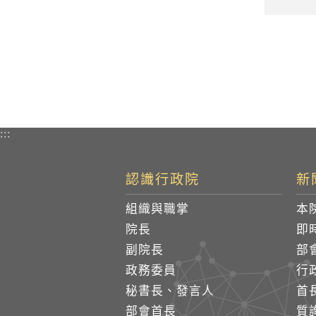
:::
認識行政院
新
組織與職掌
本
院長
即
副院長
部
政務委員
行
秘書長、發言人
首
部會首長
質