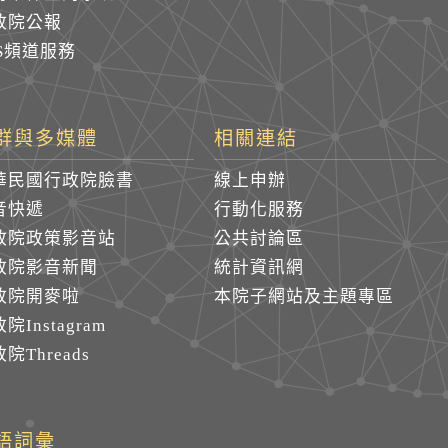
政院公報
SS頻道服務
群與多媒體
相關連結
華民國行政院臉書
線上申辦
音快遞
行動化服務
政院政策影音站
公共討論區
政院影音新聞
統計資訊網
政院開麥啦
本院子網站及主題專區
院Instagram
院Threads
語詞彙