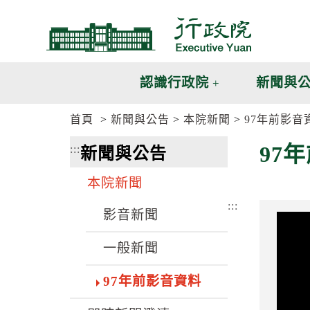
跳
跳
到
到
主
主
要
要
內
內
認識行政院
新聞與
容
容
區
區
首頁
新聞與公告
本院新聞
97年前影音
塊
塊
G
97
:::
新聞與公告
o
T
o
本院新聞
C
e
:::
n
影音新聞
t
e
一般新聞
r
b
l
97年前影音資料
o
c