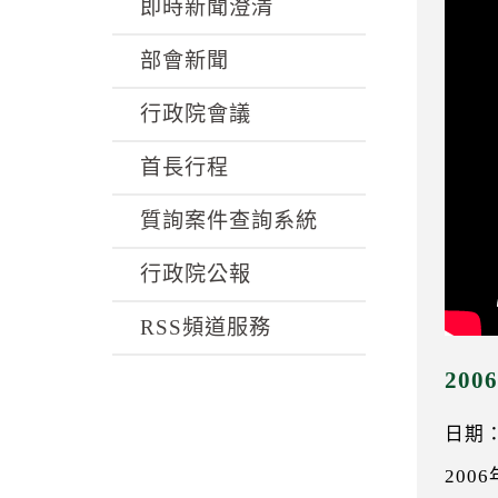
k
即時新聞澄清
部會新聞
行政院會議
首長行程
質詢案件查詢系統
行政院公報
RSS頻道服務
20
日期：0
200