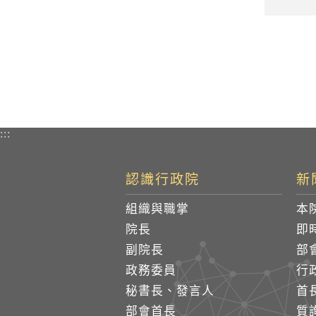
:::
認識行政院
新
組織與職掌
本
院長
即
副院長
部
政務委員
行
秘書長、發言人
首
部會首長
質