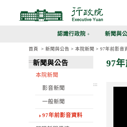
跳
跳
到
到
主
主
要
要
內
內
認識行政院
新聞與
容
容
區
區
首頁
新聞與公告
本院新聞
97年前影音
塊
塊
G
97
:::
新聞與公告
o
T
o
本院新聞
C
e
:::
n
影音新聞
t
e
一般新聞
r
b
l
97年前影音資料
o
c