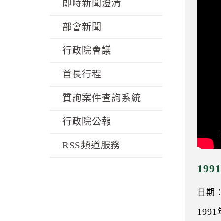
k
即時新聞澄清
部會新聞
行政院會議
首長行程
質詢案件查詢系統
行政院公報
RSS頻道服務
19
日期：0
199