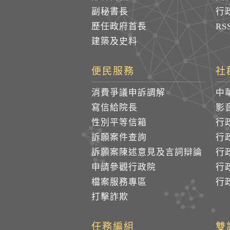
副秘書長
行
歷任政府首長
R
建築及史料
便民服務
社
消費爭議申訴調解
中
寫信給院長
影
性別平等信箱
行
訴願案件查詢
行
訴願案陳述意見及言詞辯論
行
申請參觀行政院
行政
檔案服務專區
行政
打擊詐欺
任務編組
雙