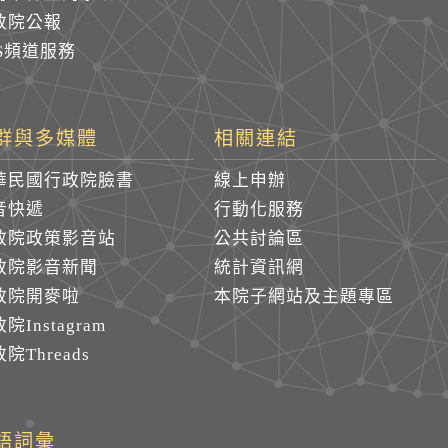
政院公報
SS頻道服務
群與多媒體
相關連結
華民國行政院臉書
線上申辦
音快遞
行動化服務
政院政策影音站
公共討論區
政院影音新聞
統計資訊網
政院開麥啦
本院子網站及主題專區
院Instagram
院Threads
語詞彙