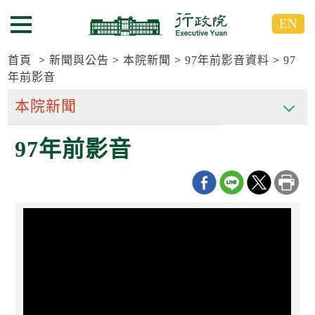
跳
跳
EN
到
到
選單按鈕
主
主
要
要
首頁
新聞與公告
本院新聞
97年前影音資料
97
內
內
年前影音
容
容
區
區
塊
塊
G
97年前影音
o
T
o
C
e
n
t
e
r
b
l
o
c