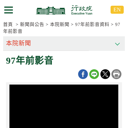
跳
跳
EN
到
到
選單按鈕
主
主
要
要
首頁
新聞與公告
本院新聞
97年前影音資料
97
內
內
年前影音
容
容
區
區
塊
塊
G
97年前影音
o
T
o
C
e
n
t
e
r
b
l
o
c