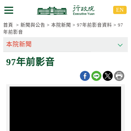
跳
跳
EN
到
到
選單按鈕
主
主
要
要
首頁
新聞與公告
本院新聞
97年前影音資料
97
內
內
年前影音
容
容
區
區
塊
塊
G
97年前影音
o
T
o
C
e
n
t
e
r
b
l
o
c