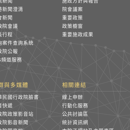
院新聞
施政方針與報告
時新聞澄清
院會議案
會新聞
重要政策
政院會議
政策櫥窗
長行程
重要施政成果
詢案件查詢系統
政院公報
SS頻道服務
群與多媒體
相關連結
華民國行政院臉書
線上申辦
音快遞
行動化服務
政院政策影音站
公共討論區
政院影音新聞
統計資訊網