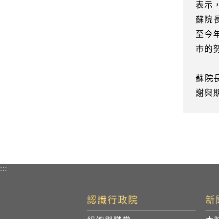
表示
蘇院
至今
市的
蘇院
謝與
:::
認識行政院
新