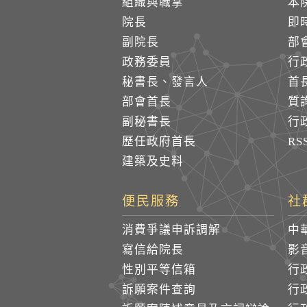
組織與職掌
本
院長
即
副院長
部
政務委員
行
秘書長、發言人
首
部會首長
質
副秘書長
行
歷任政府首長
R
建築及史料
便民服務
社
消費爭議申訴調解
中
寫信給院長
影
性別平等信箱
行
訴願案件查詢
行