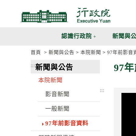
跳
跳
到
到
主
主
要
要
內
內
認識行政院
新聞與
容
容
區
區
首頁
新聞與公告
本院新聞
97年前影音
塊
塊
G
97
:::
新聞與公告
o
T
o
本院新聞
C
e
:::
n
影音新聞
t
e
一般新聞
r
b
l
97年前影音資料
o
c