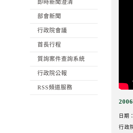
k
即時新聞澄清
部會新聞
行政院會議
首長行程
質詢案件查詢系統
行政院公報
RSS頻道服務
20
日期：0
行政