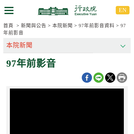
跳
跳
EN
到
到
選單按鈕
主
主
要
要
首頁
新聞與公告
本院新聞
97年前影音資料
97
內
內
年前影音
容
容
區
區
塊
塊
G
97年前影音
o
T
o
C
e
n
t
e
r
b
l
o
c