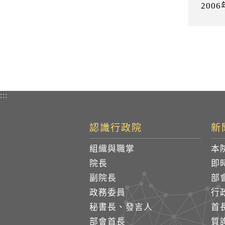
20
:::
認識行政院
新
組織與職掌
本
院長
即
副院長
部
政務委員
行
秘書長、發言人
首
部會首長
質