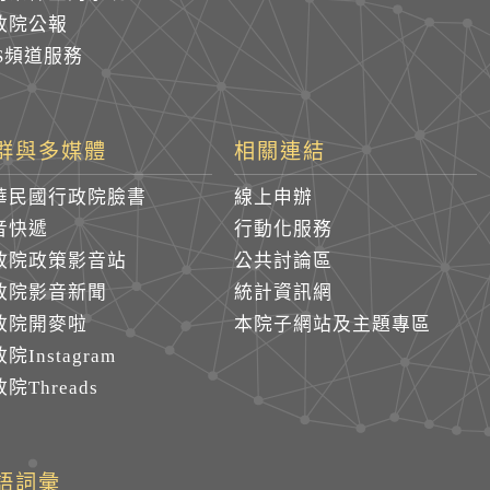
政院公報
SS頻道服務
群與多媒體
相關連結
華民國行政院臉書
線上申辦
音快遞
行動化服務
政院政策影音站
公共討論區
政院影音新聞
統計資訊網
政院開麥啦
本院子網站及主題專區
院Instagram
院Threads
語詞彙