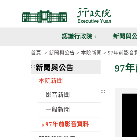
跳
跳
到
到
主
主
要
要
內
內
認識行政院
新聞與
容
容
區
區
首頁
新聞與公告
本院新聞
97年前影音
塊
塊
G
97
:::
新聞與公告
o
T
o
本院新聞
C
e
:::
n
影音新聞
t
e
一般新聞
r
b
l
97年前影音資料
o
c