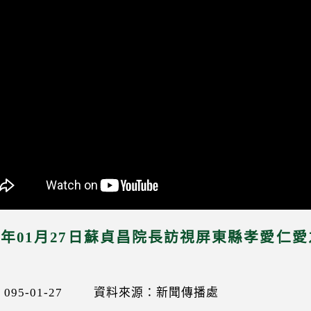
06年01月27日蘇貞昌院長訪視屏東縣孝愛
95-01-27
資料來源：新聞傳播處