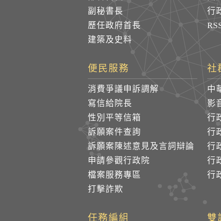
副秘書長
行
歷任政府首長
R
建築及史料
便民服務
社
消費爭議申訴調解
中
寫信給院長
影
性別平等信箱
行
訴願案件查詢
行
訴願案陳述意見及言詞辯論
行
申請參觀行政院
行政
檔案服務專區
行政
打擊詐欺
任務編組
雙