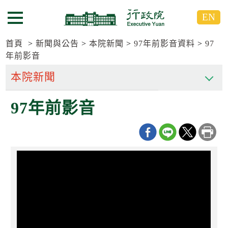
跳
跳
EN
到
到
選單按鈕
主
主
要
要
首頁
新聞與公告
本院新聞
97年前影音資料
97
內
內
年前影音
容
容
區
區
塊
塊
G
97年前影音
o
T
o
C
e
n
t
e
r
b
l
o
c