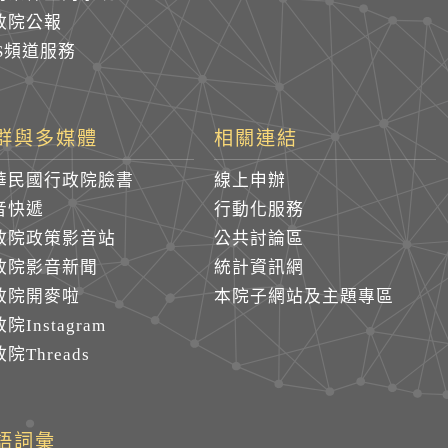
政院公報
SS頻道服務
群與多媒體
相關連結
華民國行政院臉書
線上申辦
音快遞
行動化服務
政院政策影音站
公共討論區
政院影音新聞
統計資訊網
政院開麥啦
本院子網站及主題專區
院Instagram
院Threads
語詞彙