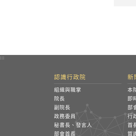
:::
認識行政院
新
組織與職掌
本
院長
即
副院長
部
政務委員
行
秘書長、發言人
首
部會首長
質