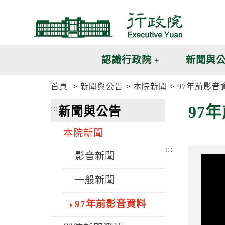
跳
跳
到
到
主
主
要
要
內
內
認識行政院
新聞與
容
容
區
區
首頁
新聞與公告
本院新聞
97年前影音
塊
塊
G
97
:::
新聞與公告
o
T
o
本院新聞
C
e
:::
n
影音新聞
t
e
一般新聞
r
b
l
97年前影音資料
o
c