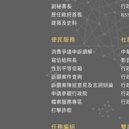
副秘書長
行
歷任政府首長
R
建築及史料
便民服務
社
消費爭議申訴調解
中
寫信給院長
影
性別平等信箱
行
訴願案件查詢
行
訴願案陳述意見及言詞辯論
行
申請參觀行政院
行政
檔案服務專區
行政
打擊詐欺
任務編組
雙